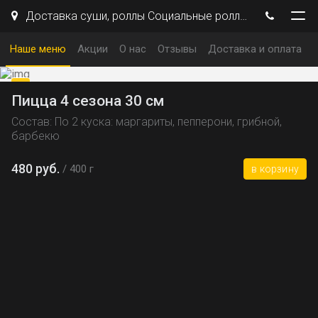
Доставка cуши, роллы Социальные роллы | г. Пенза
Наше меню
Акции
О нас
Отзывы
Доставка и оплата
Пицца 4 сезона 30 см
Состав: По 2 куска: маргариты, пепперони, грибной,
барбекю
480 руб.
400 г
в корзину